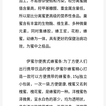
加工，不易掺杂使假和污染，较分离蜜酶
值含量高，羟甲基糠醛、重金属含量低，
所以是比分离蜜更高级的营养性食品。巢
蜜含有丰富的生物酶、维生素、多种微量
元素，同时集蜂胶，蜂王浆，花粉，蜂
蜜，幼蜂为一体，具有更好的保健治病功
效，为蜜中之极品。
伊蜜尔便携式蜂蜜条:为了方便人们
出行携带饮品的便利,伊蜜尔蜂蜜精心打
造一款可以方便携带的蜂蜜条, 15g独立
小包装，一次一袋,方便健康, 槐蜜又名刺
槐蜜、槐花蜜，是蜂蜜的一种。洋槐蜜色
泽微黄，呈水白色的甚少，均为透明状，