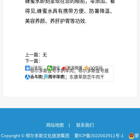
蜂蜜水即刻呈现在您的眼前，零添加、看
得见,蜂蜜水具有携带方便、防暑降温、
美容养颜、养肝护胃等功效.
上一篇：无
下一篇：
分享到：
微信
新浪微博
QQ空间
鄂尔多斯壹号手扒羊肉；鄂尔多斯壹号酱
香牛肉；风干牛肉；东康草原恋牛肉干
人人网
腾讯微博
网站地图
|
联系我们
Copyright © 鄂尔多斯文化旅游集团 蒙ICP备2022002911号-1
蒙