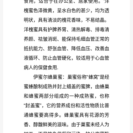
食用，适合于在办公室、居家使用。’洋
槐蜜色泽微黄，呈水白色的甚少，均为透
明状，具有清淡的槐花香味，不易结晶。
洋槐蜜具有护脾养胃、清热解毒、排毒清
养颜、祛皱消斑、能保持毛细血管正常的
抵抗能力、舒张血管、降低血压、改善血
液循环、防止血管硬化，较适用于心血管
病人的保健食用.
伊蜜尔蜂巢蜜：巢蜜俗称“蜂窝”是经
蜜蜂酿制成熟并封上蜡盖的蜜脾，由蜂巢
和蜂蜜两部分组成的一种成熟蜜，也称
“封盖蜜”，它的营养成份和活性物质比普
通蜂蜜要高得多。蜂巢蜜具有花源的芳
香、醇馥鲜美的滋味。由于巢蜜未经人为