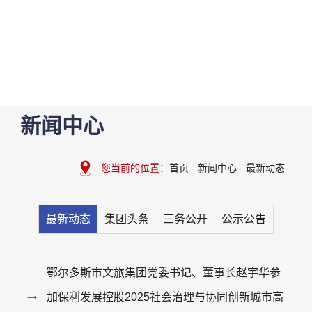
新闻中心
您当前的位置：
首页
-
新闻中心
-
最新动态
最新动态
集团头条
三务公开
公示公告
鄂尔多斯市文旅集团党委书记、董事长赵宇华参
加保利发展控股2025社会治理与协同创新城市高