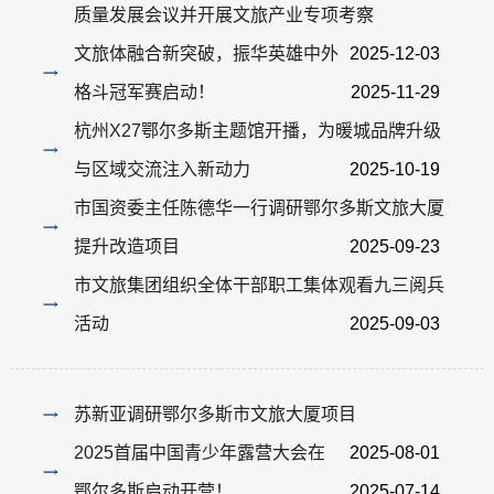
质量发展会议并开展文旅产业专项考察
文旅体融合新突破，振华英雄中外
2025-12-03
格斗冠军赛启动！
2025-11-29
杭州X27鄂尔多斯主题馆开播，为暖城品牌升级
与区域交流注入新动力
2025-10-19
市国资委主任陈德华一行调研鄂尔多斯文旅大厦
提升改造项目
2025-09-23
市文旅集团组织全体干部职工集体观看九三阅兵
活动
2025-09-03
苏新亚调研鄂尔多斯市文旅大厦项目
2025首届中国青少年露营大会在
2025-08-01
鄂尔多斯启动开营！
2025-07-14